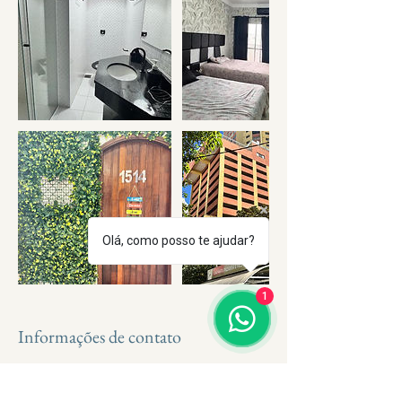
Olá, como posso te ajudar?
1
Informações de contato
(13)98201-9760
vivapraiaguaruja@gmail.com